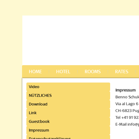
HOME
HOTEL
ROOMS
RATES
Video
Impressum
NÜTZLICHES
Benno Schul
Via al Lago 6
Download
CH-6823 Pu
Link
Tel +41 91 9
Guestbook
E-Mail info@
Impressum
Datenschutzerklärung